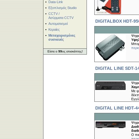
•
Data-Link
•
Εξοπλισμός Studio
•
CCTV /
Ασύρματα CCTV
DIGITALBOX HDT-95
•
Αυτοματισμοί
•
Κεραίες
•
Μεταχειρισμένες
Ψηφι
συσκευές
Υψηλ
Μπορ
περι
Είστε ο
99
ος επισκέπτης!
DIGITAL LINE SDT-
Ψηφι
Χαμ
Με ψ
δέκτη
Εγγύ
DIGITAL LINE HDT-
Ψηφι
Διαθ
διαθ
O πι
περι