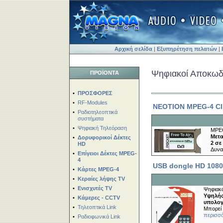
Αρχική σελίδα
|
Εξυπηρέτηση πελατών
|
Ψηφιακoί Αποκωδ
ΠΡΟΪΟΝΤΑ
•
ΠΡΟΣΦΟΡΕΣ
•
RF-Modules
NEOTION MPEG-4 C
•
Ραδιοτηλεοπτικά
συστήματα
•
Ψηφιακή Τηλεόραση
MPEG
Μετα
•
Δορυφορικοί Δέκτες
2 σε
HD
Δυνα
•
Επίγειοι Δέκτες MPEG-
4
USB dongle HD 1080
•
Κάρτες MPEG-4
•
Κεραίες λήψης TV
•
Ενισχυτές TV
Ψηφιακό
Υψηλής
•
Κάμερες - CCTV
υπολογ
•
Τηλεοπτικά Link
Μπορεί 
περισσό
•
Ραδιοφωνικά Link