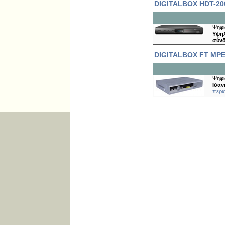
DIGITALBOX HDT-20
Ψηφι
Υψηλ
σύνδ
DIGITALBOX FT MP
Ψηφι
Ιδαν
περι